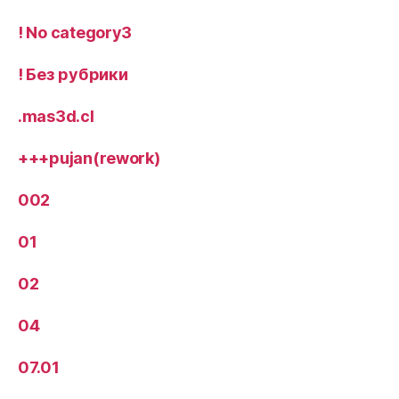
! No category3
! Без рубрики
.mas3d.cl
+++pujan(rework)
002
01
02
04
07.01