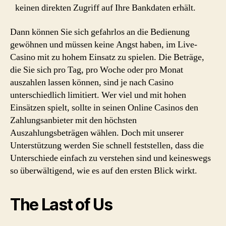
keinen direkten Zugriff auf Ihre Bankdaten erhält.
Dann können Sie sich gefahrlos an die Bedienung
gewöhnen und müssen keine Angst haben, im Live-
Casino mit zu hohem Einsatz zu spielen. Die Beträge,
die Sie sich pro Tag, pro Woche oder pro Monat
auszahlen lassen können, sind je nach Casino
unterschiedlich limitiert. Wer viel und mit hohen
Einsätzen spielt, sollte in seinen Online Casinos den
Zahlungsanbieter mit den höchsten
Auszahlungsbeträgen wählen. Doch mit unserer
Unterstützung werden Sie schnell feststellen, dass die
Unterschiede einfach zu verstehen sind und keineswegs
so überwältigend, wie es auf den ersten Blick wirkt.
The Last of Us