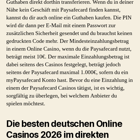
Guthaben direkt dorthin transferieren. Wenn du in deiner
Nähe kein Geschäft mit Paysafecard finden kannst,
kannst du dir auch online ein Guthaben kaufen. Die PIN
wird dir dann per E-Mail mit einem Passwort zur
zusätzlichen Sicherheit gesendet und du brauchst keinen
gedruckten Code mehr. Der Mindesteinzahlungsbetrag
in einem Online Casino, wenn du die Paysafecard nutzt,
beträgt meist 10€. Der maximale Einzahlungsbetrag ist
dabei seitens des Casinos festgelegt, beträgt jedoch
seitens der Paysafecard maximal 1.000€, sofern du ein
myPaysafecard Konto hast. Bevor du eine Einzahlung in
einem der Paysafecard Casinos tätigst, ist es wichtig,
sorgfältig zu überlegen, bei welchem Anbieter du
spielen möchtest.
Die besten deutschen Online
Casinos 2026 im direkten