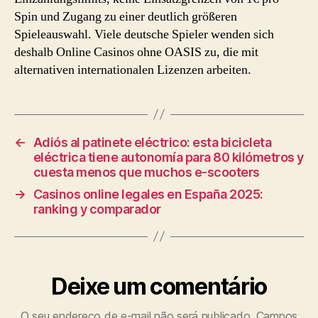
Spin und Zugang zu einer deutlich größeren
Spieleauswahl. Viele deutsche Spieler wenden sich
deshalb Online Casinos ohne OASIS zu, die mit
alternativen internationalen Lizenzen arbeiten.
←
Adiós al patinete eléctrico: esta bicicleta
eléctrica tiene autonomía para 80 kilómetros y
cuesta menos que muchos e-scooters
→
Casinos online legales en España 2025:
ranking y comparador
Deixe um comentário
O seu endereço de e-mail não será publicado.
Campos