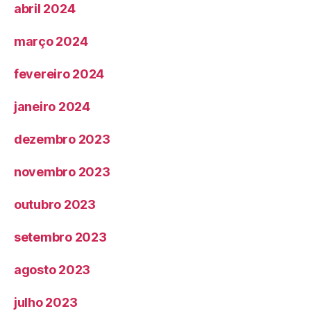
abril 2024
março 2024
fevereiro 2024
janeiro 2024
dezembro 2023
novembro 2023
outubro 2023
setembro 2023
agosto 2023
julho 2023