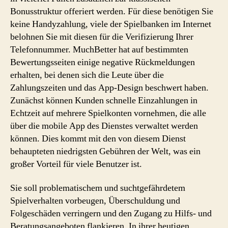
Bonusstruktur offeriert werden. Für diese benötigen Sie
keine Handyzahlung, viele der Spielbanken im Internet
belohnen Sie mit diesen für die Verifizierung Ihrer
Telefonnummer. MuchBetter hat auf bestimmten
Bewertungsseiten einige negative Rückmeldungen
erhalten, bei denen sich die Leute über die
Zahlungszeiten und das App-Design beschwert haben.
Zunächst können Kunden schnelle Einzahlungen in
Echtzeit auf mehrere Spielkonten vornehmen, die alle
über die mobile App des Dienstes verwaltet werden
können. Dies kommt mit den von diesem Dienst
behaupteten niedrigsten Gebühren der Welt, was ein
großer Vorteil für viele Benutzer ist.
Sie soll problematischem und suchtgefährdetem
Spielverhalten vorbeugen, Überschuldung und
Folgeschäden verringern und den Zugang zu Hilfs- und
Beratungsangeboten flankieren. In ihrer heutigen,