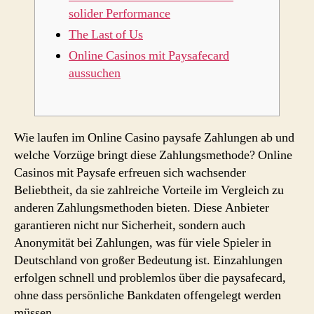
solider Performance
The Last of Us
Online Casinos mit Paysafecard
aussuchen
Wie laufen im Online Casino paysafe Zahlungen ab und
welche Vorzüge bringt diese Zahlungsmethode? Online
Casinos mit Paysafe erfreuen sich wachsender
Beliebtheit, da sie zahlreiche Vorteile im Vergleich zu
anderen Zahlungsmethoden bieten. Diese Anbieter
garantieren nicht nur Sicherheit, sondern auch
Anonymität bei Zahlungen, was für viele Spieler in
Deutschland von großer Bedeutung ist. Einzahlungen
erfolgen schnell und problemlos über die paysafecard,
ohne dass persönliche Bankdaten offengelegt werden
müssen.