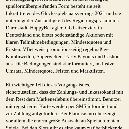
spielformübergreifenden Form besteht sie seit
Inkrafttreten des Glücksspielstaatsvertrags 2021 und sie
unterliegt der Zuständigkeit des Regierungspräsidiums
Darmstadt. HappyBet agiert GGL-lizenziert in
Deutschland und bietet bodenständige Aktionen mit
klaren Teilnahmebedingungen, Mindestquoten und
Fristen. VBet weist promotionsseitig regelmäßige
Kombiwetten, Superwetten, Early Payouts und Cashout
aus. Die Bedingungen sind klar formuliert, inklusive
Umsatz, Mindestquote, Fristen und Marktlisten.
Ein wichtiger Teil dieses Vorgangs ist es,
sicherzustellen, dass der Zahlungs- und Inkassokanal mit
dem Rest dem Markenerlebnis übereinstimmt. Benutzer
mit registrierter Karte werden per SMS informiert und
zur Zahlung aufgefordert. Bei Platincasino überzeugt
vor allem die enorm große Auswahl an Spielautomaten
Spiele. Bei den Slots gibt es eine kaum zu überblickende