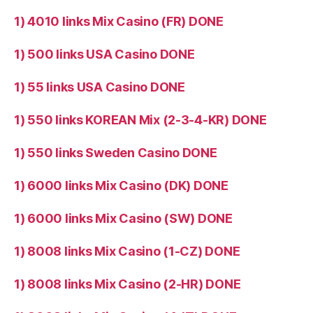
1) 4010 links Mix Casino (FR) DONE
1) 500 links USA Casino DONE
1) 55 links USA Casino DONE
1) 550 links KOREAN Mix (2-3-4-KR) DONE
1) 550 links Sweden Casino DONE
1) 6000 links Mix Casino (DK) DONE
1) 6000 links Mix Casino (SW) DONE
1) 8008 links Mix Casino (1-CZ) DONE
1) 8008 links Mix Casino (2-HR) DONE