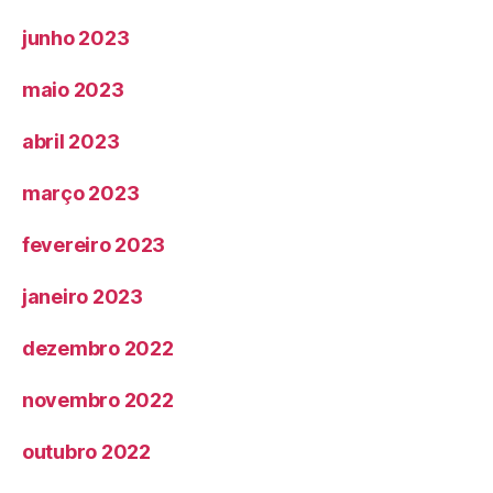
junho 2023
maio 2023
abril 2023
março 2023
fevereiro 2023
janeiro 2023
dezembro 2022
novembro 2022
outubro 2022