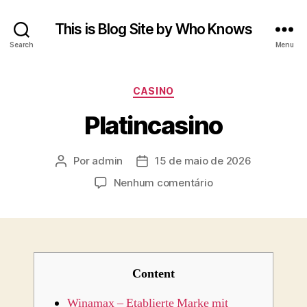
This is Blog Site by Who Knows
Search
Menu
Categorias
CASINO
Platincasino
Por
admin
15 de maio de 2026
Autor
Data
do
de
em
Nenhum comentário
post
publicação
Platincasino
Content
Winamax – Etablierte Marke mit