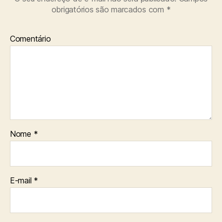
obrigatórios são marcados com
*
Comentário
Nome
*
E-mail
*