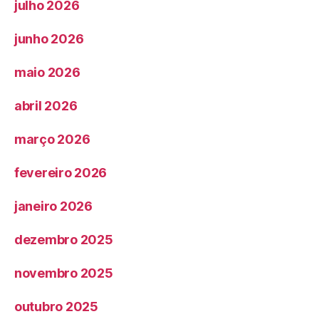
julho 2026
junho 2026
maio 2026
abril 2026
março 2026
fevereiro 2026
janeiro 2026
dezembro 2025
novembro 2025
outubro 2025