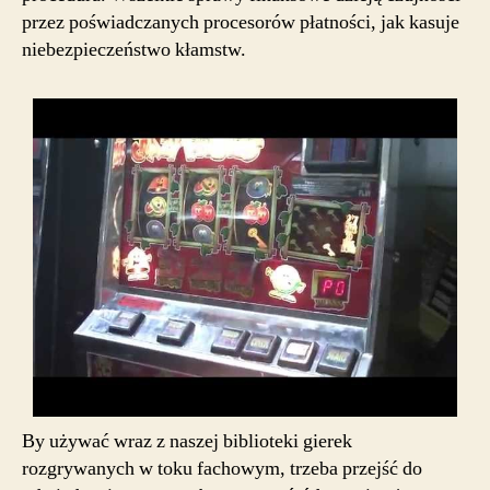
przez poświadczanych procesorów płatności, jak kasuje
niebezpieczeństwo kłamstw.
By używać wraz z naszej biblioteki gierek
rozgrywanych w toku fachowym, trzeba przejść do