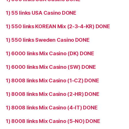
1) 55 links USA Casino DONE
1) 550 links KOREAN Mix (2-3-4-KR) DONE
1) 550 links Sweden Casino DONE
1) 6000 links Mix Casino (DK) DONE
1) 6000 links Mix Casino (SW) DONE
1) 8008 links Mix Casino (1-CZ) DONE
1) 8008 links Mix Casino (2-HR) DONE
1) 8008 links Mix Casino (4-IT) DONE
1) 8008 links Mix Casino (5-NO) DONE