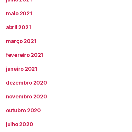
maio 2021
abril 2021
março 2021
fevereiro 2021
janeiro 2021
dezembro 2020
novembro 2020
outubro 2020
julho 2020