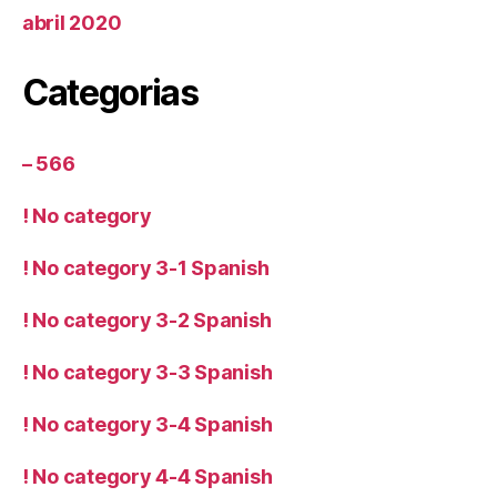
abril 2020
Categorias
– 566
! No category
! No category 3-1 Spanish
! No category 3-2 Spanish
! No category 3-3 Spanish
! No category 3-4 Spanish
! No category 4-4 Spanish