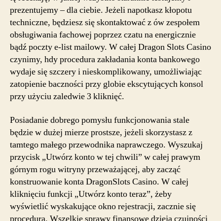
prezentujemy – dla ciebie. Jeżeli napotkasz kłopotu
techniczne, będziesz się skontaktować z ów zespołem
obsługiwania fachowej poprzez czatu na energicznie
bądź poczty e-list mailowy. W całej Dragon Slots Casino
czynimy, hdy procedura zakładania konta bankowego
wydaje się szczery i nieskomplikowany, umożliwiając
zatopienie baczności przy globie ekscytujących konsol
przy użyciu zaledwie 3 kliknięć.
Posiadanie dobrego pomysłu funkcjonowania stale
będzie w dużej mierze prostsze, jeżeli skorzystasz z
tamtego małego przewodnika naprawczego. Wyszukaj
przycisk „Utwórz konto w tej chwili” w całej prawym
górnym rogu witryny przeważającej, aby zacząć
konstruowanie konta DragonSlots Casino. W całej
kliknięciu funkcji „Utwórz konto teraz”, żeby
wyświetlić wyskakujące okno rejestracji, zacznie się
procedura. Wszelkie sprawy finansowe dzieją czujności