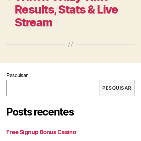
Results, Stats & Live
Stream
Pesquisar
PESQUISAR
Posts recentes
Free Signup Bonus Casino