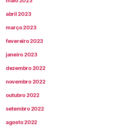
maio 2023
abril 2023
março 2023
fevereiro 2023
janeiro 2023
dezembro 2022
novembro 2022
outubro 2022
setembro 2022
agosto 2022