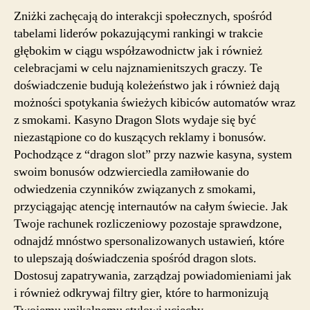
Zniżki zachęcają do interakcji społecznych, spośród
tabelami liderów pokazującymi rankingi w trakcie
głębokim w ciągu współzawodnictw jak i również
celebracjami w celu najznamienitszych graczy. Te
doświadczenie budują koleżeństwo jak i również dają
możności spotykania świeżych kibiców automatów wraz
z smokami. Kasyno Dragon Slots wydaje się być
niezastąpione co do kuszących reklamy i bonusów.
Pochodzące z “dragon slot” przy nazwie kasyna, system
swoim bonusów odzwierciedla zamiłowanie do
odwiedzenia czynników związanych z smokami,
przyciągając atencję internautów na całym świecie. Jak
Twoje rachunek rozliczeniowy pozostaje sprawdzone,
odnajdź mnóstwo spersonalizowanych ustawień, które
to ulepszają doświadczenia spośród dragon slots.
Dostosuj zapatrywania, zarządzaj powiadomieniami jak
i również odkrywaj filtry gier, które to harmonizują