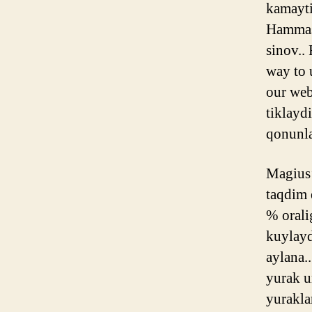
kamayti
Hammasi
sinov..
way to 
our web
tiklayd
qonunla
Magius’
taqdim 
% orali
kuylayd
aylana.
yurak u
yurakla