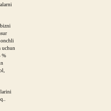
alarni
bizni
asur
honchli
sh uchun
6 %
in
ol,
larini
q..