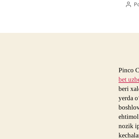
P
Auto
do
post
Pinco C
bet uzb
beri xa
yerda o
boshlov
ehtimol
nozik i
kechalar