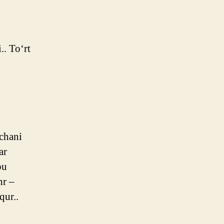
.. To‘rt
echani
ar
bu
hr –
qur..