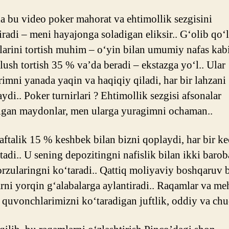
a bu video poker mahorat va ehtimollik sezgisini
tiradi – meni hayajonga soladigan eliksir.. G‘olib qo‘l
larini tortish muhim – o‘yin bilan umumiy nafas kabi
flush tortish 35 % va’da beradi – ekstazga yo‘l.. Ular
arimni yanada yaqin va haqiqiy qiladi, har bir lahzani
aydi.. Poker turnirlari ? Ehtimollik sezgisi afsonalar
igan maydonlar, men ularga yuragimni ochaman..
aftalik 15 % keshbek bilan bizni qoplaydi, har bir k
adi.. U sening depozitingni nafislik bilan ikki barob
 orzularingni ko‘taradi.. Qattiq moliyaviy boshqaruv 
rni yorqin g‘alabalarga aylantiradi.. Raqamlar va me
 quvonchlarimizni ko‘taradigan juftlik, oddiy va chu