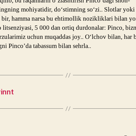
qilib, bu raqamlarni o‘zlashtirish Pinco’dagi shon-
ingning mohiyatidir, do‘stimning so‘zi.. Slotlar yoki
 bir, hamma narsa bu ehtimollik nozikliklari bilan yori
 litsenziyasi, 5 000 dan ortiq durdonalar: Pinco, biz
rzularimiz uchun muqaddas joy.. O‘lchov bilan, har b
gni Pinco’da tabassum bilan sehrla..
innt