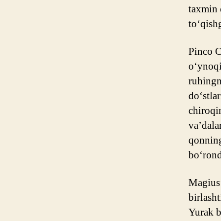
taxmin 
to‘qish
Pinco C
o‘ynoqi
ruhingn
do‘stla
chiroqi
va’dala
qonning
bo‘rond
Magius’
birlash
Yurak b