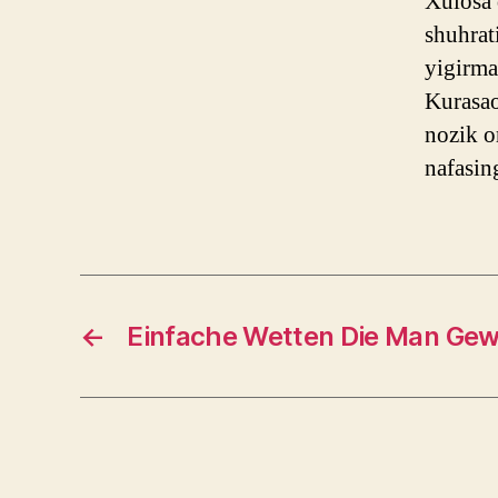
Xulosa 
shuhrat
yigirma
Kurasao
nozik o
nafasin
←
Einfache Wetten Die Man Gew