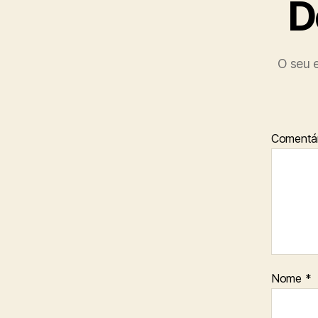
D
O seu e
Comentár
Nome
*