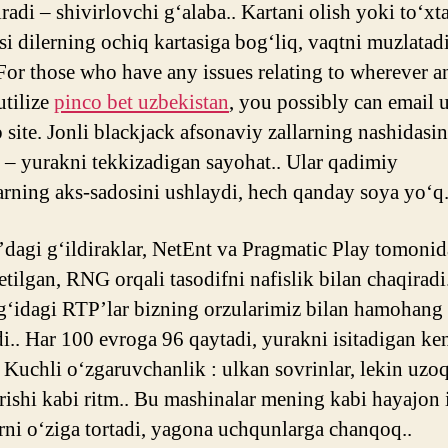
radi – shivirlovchi g‘alaba.. Kartani olish yoki to‘xt
 dilerning ochiq kartasiga bog‘liq, vaqtni muzlatad
 For those who have any issues relating to wherever a
utilize
pinco bet uzbekistan
, you possibly can email 
 site. Jonli blackjack afsonaviy zallarning nashidasin
i – yurakni tekkizadigan sayohat.. Ular qadimiy
rning aks-sadosini ushlaydi, hech qanday soya yo‘q.
dagi g‘ildiraklar, NetEnt va Pragmatic Play tomoni
etilgan, RNG orqali tasodifni nafislik bilan chaqiradi
g‘idagi RTP’lar bizning orzularimiz bilan hamohang
i.. Har 100 evroga 96 qaytadi, yurakni isitadigan ke
. Kuchli o‘zgaruvchanlik : ulkan sovrinlar, lekin uzo
rishi kabi ritm.. Bu mashinalar mening kabi hayajon 
rni o‘ziga tortadi, yagona uchqunlarga chanqoq..