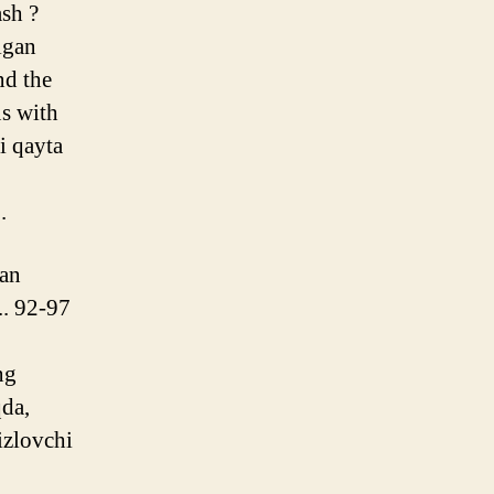
ash ?
igan
nd the
us with
i qayta
.
dan
.. 92-97
ng
qda,
izlovchi