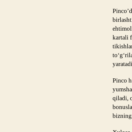
Pinco’d
birlash
ehtimol
kartali 
tikishl
to‘g‘ril
yaratad
Pinco h
yumshat
qiladi,
bonusla
bizning