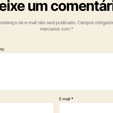
eixe um comentár
ndereço de e-mail não será publicado.
Campos obrigatór
marcados com
*
io
E-mail
*