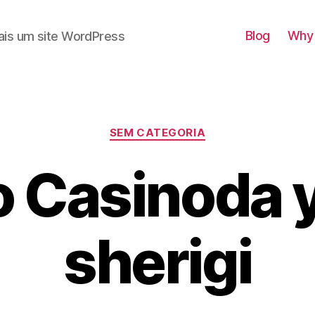
Blog
Why 
ais um site WordPress
Categorias
SEM CATEGORIA
o Casinoda 
sherigi