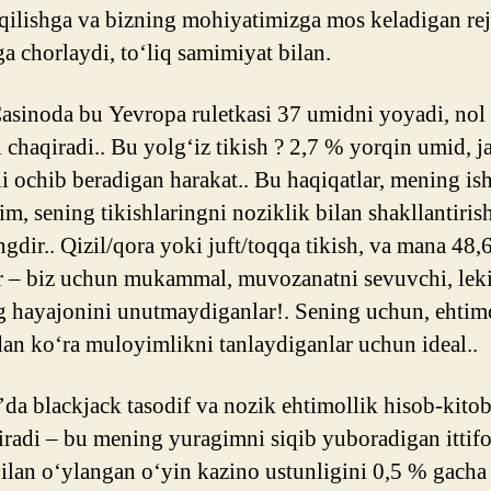
qilishga va bizning mohiyatimizga mos keladigan rej
ga chorlaydi, to‘liq samimiyat bilan.
asinoda bu Yevropa ruletkasi 37 umidni yoyadi, nol 
 chaqiradi.. Bu yolg‘iz tikish ? 2,7 % yorqin umid, j
i ochib beradigan harakat.. Bu haqiqatlar, mening is
rim, sening tikishlaringni noziklik bilan shakllantiri
ngdir.. Qizil/qora yoki juft/toqqa tikish, va mana 48,
r – biz uchun mukammal, muvozanatni sevuvchi, lek
 hayajonini unutmaydiganlar!. Sening uchun, ehtim
an ko‘ra muloyimlikni tanlaydiganlar uchun ideal..
da blackjack tasodif va nozik ehtimollik hisob-kitob
tiradi – bu mening yuragimni siqib yuboradigan ittifo
ilan o‘ylangan o‘yin kazino ustunligini 0,5 % gacha