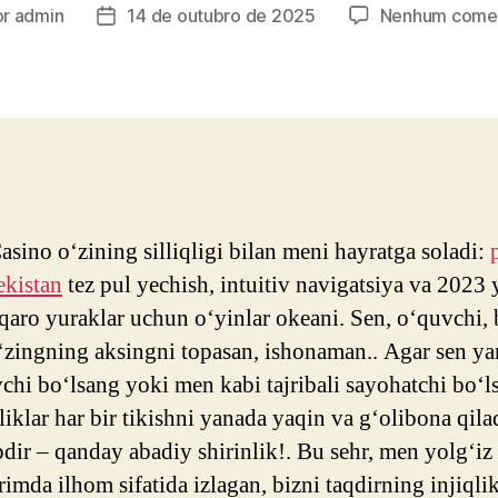
or
admin
14 de outubro de 2025
Nenhum comen
r
Data
de
publicação
asino o‘zining silliqligi bilan meni hayratga soladi:
ekistan
tez pul yechish, intuitiv navigatsiya va 2023 
lqaro yuraklar uchun o‘yinlar okeani. Sen, o‘quvchi,
‘zingning aksingni topasan, ishonaman.. Agar sen ya
chi bo‘lsang yoki men kabi tajribali sayohatchi bo‘l
liklar har bir tikishni yanada yaqin va g‘olibona qil
pdir – qanday abadiy shirinlik!. Bu sehr, men yolg‘iz
imda ilhom sifatida izlagan, bizni taqdirning injiqlik