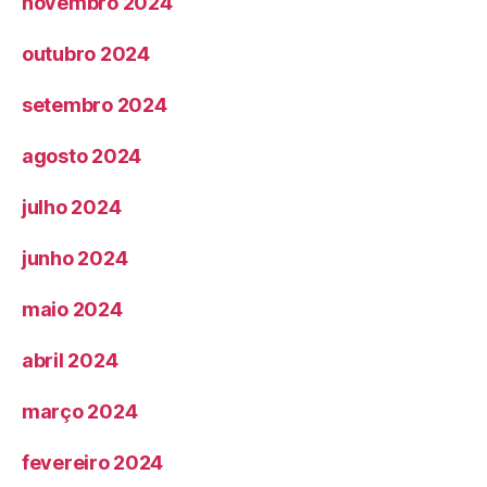
novembro 2024
outubro 2024
setembro 2024
agosto 2024
julho 2024
junho 2024
maio 2024
abril 2024
março 2024
fevereiro 2024