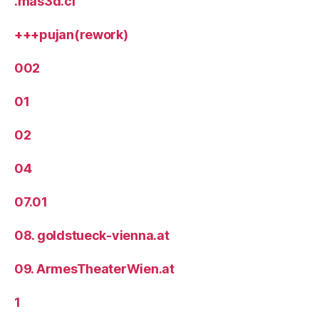
.mas3d.cl
+++pujan(rework)
002
01
02
04
07.01
08. goldstueck-vienna.at
09. ArmesTheaterWien.at
1