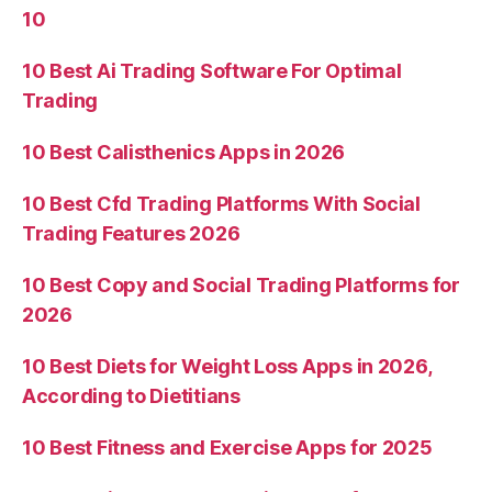
10
10 Best Ai Trading Software For Optimal
Trading
10 Best Calisthenics Apps in 2026
10 Best Cfd Trading Platforms With Social
Trading Features 2026
10 Best Copy and Social Trading Platforms for
2026
10 Best Diets for Weight Loss Apps in 2026,
According to Dietitians
10 Best Fitness and Exercise Apps for 2025