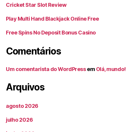
Cricket Star Slot Review
Play Multi Hand Blackjack Online Free
Free Spins No Deposit Bonus Casino
Comentários
Um comentarista do WordPress
em
Olá, mundo!
Arquivos
agosto 2026
julho 2026