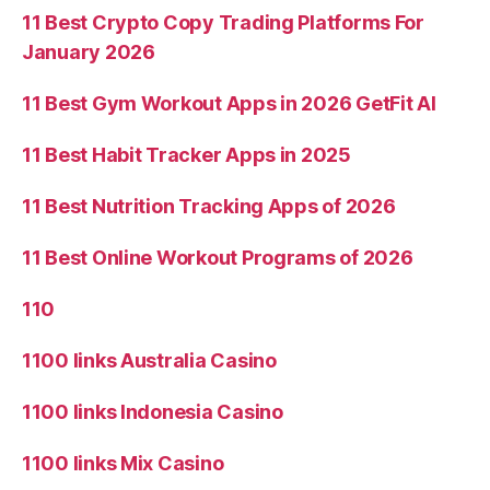
11 Best Crypto Copy Trading Platforms For
January 2026
11 Best Gym Workout Apps in 2026 GetFit AI
11 Best Habit Tracker Apps in 2025
11 Best Nutrition Tracking Apps of 2026
11 Best Online Workout Programs of 2026
110
1100 links Australia Casino
1100 links Indonesia Casino
1100 links Mix Casino