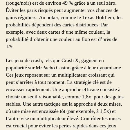
(rouge/noir) est de environ 49 % grâce à un seul zéro.
Éviter les paris risqués peut augmenter vos chances de
gains réguliers. Au poker, comme le Texas Hold’em, les
probabilités dépendent des cartes distribuées. Par
exemple, avec deux cartes d’une même couleur, la
probabilité d’obtenir une couleur au flop est d’près de
1/9.
Les jeux de crash, tels que Crash X, gagnent en
popularité sur MrPacho Casino grâce à leur dynamisme.
Ces jeux reposent sur un multiplicateur croissant qui
peut s’arrêter à tout moment. La stratégie clé est de
encaisser rapidement. Une approche efficace consiste à
choisir un seuil raisonnable, comme 1,8x, pour des gains
stables. Une autre tactique est la approche à deux mises,
où une mise est encaissée tôt (par exemple, à 1,5x) et
l’autre vise un multiplicateur élevé. Contrôler les mises
est crucial pour éviter les pertes rapides dans ces jeux