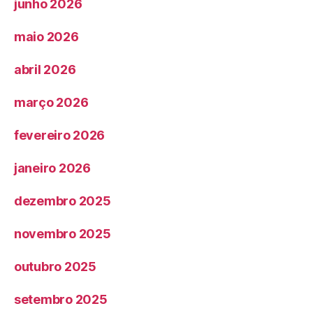
junho 2026
maio 2026
abril 2026
março 2026
fevereiro 2026
janeiro 2026
dezembro 2025
novembro 2025
outubro 2025
setembro 2025