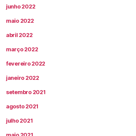
junho 2022
maio 2022
abril 2022
março 2022
fevereiro 2022
janeiro 2022
setembro 2021
agosto 2021
julho 2021
maio 2021