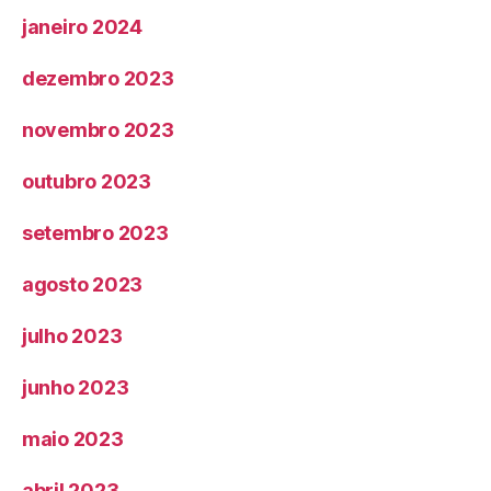
janeiro 2024
dezembro 2023
novembro 2023
outubro 2023
setembro 2023
agosto 2023
julho 2023
junho 2023
maio 2023
abril 2023