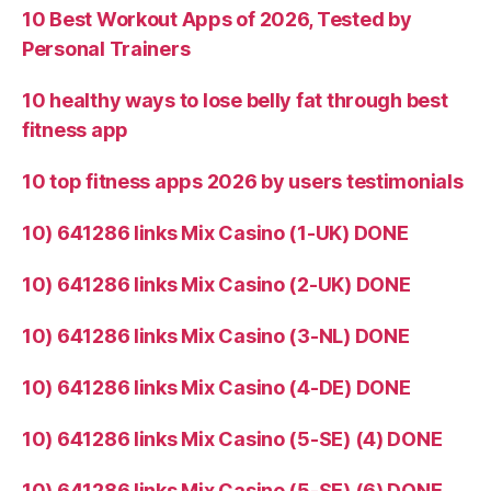
10 Best Workout Apps of 2026, Tested by
Personal Trainers
10 healthy ways to lose belly fat through best
fitness app
10 top fitness apps 2026 by users testimonials
10) 641286 links Mix Casino (1-UK) DONE
10) 641286 links Mix Casino (2-UK) DONE
10) 641286 links Mix Casino (3-NL) DONE
10) 641286 links Mix Casino (4-DE) DONE
10) 641286 links Mix Casino (5-SE) (4) DONE
10) 641286 links Mix Casino (5-SE) (6) DONE