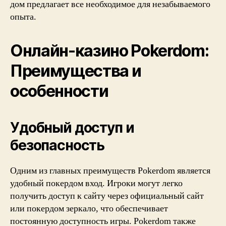
дом предлагает все необходимое для незабываемого
опыта.
Онлайн-казино Pokerdom:
Преимущества и
особенности
Удобный доступ и
безопасность
Одним из главных преимуществ Pokerdom является
удобный покердом вход. Игроки могут легко
получить доступ к сайту через официальный сайт
или покердом зеркало, что обеспечивает
постоянную доступность игры. Pokerdom также