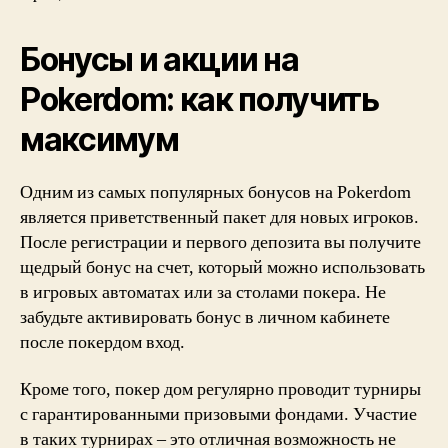
Бонусы и акции на
Pokerdom: как получить
максимум
Одним из самых популярных бонусов на Pokerdom
является приветственный пакет для новых игроков.
После регистрации и первого депозита вы получите
щедрый бонус на счет, который можно использовать
в игровых автоматах или за столами покера. Не
забудьте активировать бонус в личном кабинете
после покердом вход.
Кроме того, покер дом регулярно проводит турниры
с гарантированными призовыми фондами. Участие
в таких турнирах – это отличная возможность не