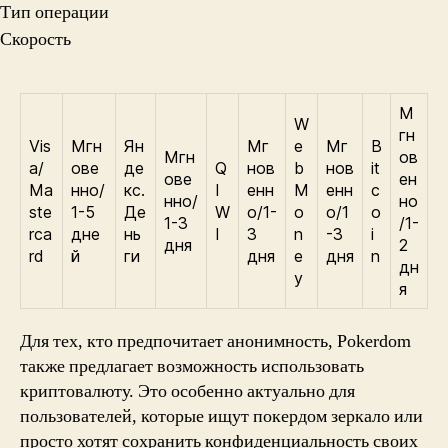
Тип операции
Скорость
М
W
гн
Vis
Мгн
Ян
Мг
e
Мг
B
Мгн
ов
a/
ове
де
Q
нов
b
нов
it
ове
ен
Ma
нно/
кс.
I
енн
M
енн
c
нно/
но
ste
1-5
Де
W
о/1-
o
о/1
o
1-3
/1-
rca
дне
нь
I
3
n
-3
i
дня
2
rd
й
ги
дня
e
дня
n
дн
y
я
Для тех, кто предпочитает анонимность, Pokerdom
также предлагает возможность использовать
криптовалюту. Это особенно актуально для
пользователей, которые ищут покердом зеркало или
просто хотят сохранить конфиденциальность своих