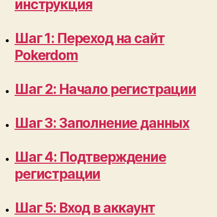
инструкция
Шаг 1: Переход на сайт
Pokerdom
Шаг 2: Начало регистрации
Шаг 3: Заполнение данных
Шаг 4: Подтверждение
регистрации
Шаг 5: Вход в аккаунт