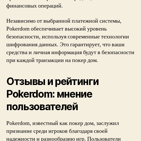
финансовых операций.
Независимо от выбранной платежной системы,
Pokerdom обеспечивает высокий уровень
безопасности, используя современные технологии
шифрования данных. Это гарантирует, что ваши
средства и личная информация будут в безопасности
при каждой транзакции на покер дом.
Отзывы и рейтинги
Pokerdom: мнение
пользователей
Pokerdom, известный как покер дом, заслужил
признание среди игроков благодаря своей
надежности и разнообразию игр. Пользователи