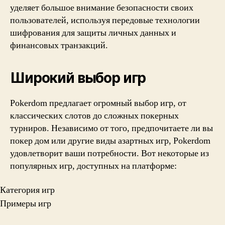
уделяет большое внимание безопасности своих
пользователей, используя передовые технологии
шифрования для защиты личных данных и
финансовых транзакций.
Широкий выбор игр
Pokerdom предлагает огромный выбор игр, от
классических слотов до сложных покерных
турниров. Независимо от того, предпочитаете ли вы
покер дом или другие виды азартных игр, Pokerdom
удовлетворит ваши потребности. Вот некоторые из
популярных игр, доступных на платформе:
Категория игр
Примеры игр