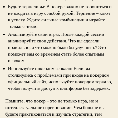
Будьте терпеливы: В покере важно не торопиться и
не входить в игру с любой рукой. Терпение – ключ
к успеху. Ждите сильные комбинации и играйте
только с ними.
Анализируйте свои игры: После каждой сессии
анализируйте свои действия. Что вы сделали
правильно, а что можно было бы улучшить? Это
поможет вам со временем стать более опытным
игроком.
Используйте покердом зеркало: Если вы
столкнулись с проблемами при входе на покердом
официальный сайт, используйте покердом зеркало,
чтобы получить доступ к платформе без задержек.
Помните, что покер – это не только игра, но и
интеллектуальное соревнование. Чем больше вы
будете практиковаться и изучать стратегии, тем