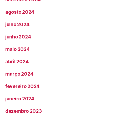
agosto 2024
julho 2024
junho 2024
maio 2024
abril 2024
março 2024
fevereiro 2024
janeiro 2024
dezembro 2023