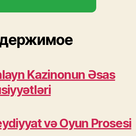
держимое
layn Kazinonun Əsas
siyyətləri
ydiyyat və Oyun Prosesi