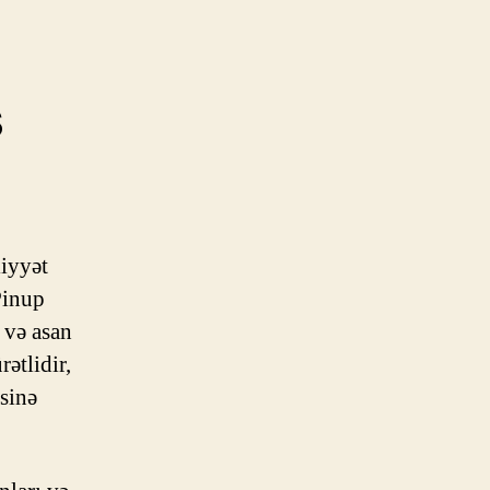
s
iyyət
 Pinup
 və asan
rətlidir,
sinə