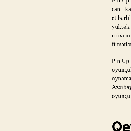
Pin Up 
canlı ka
etibarl
yüksək 
mövcudd
fürsətlə
Pin Up 
oyunçul
oynamaq
Azərbay
oyunçul
Qe