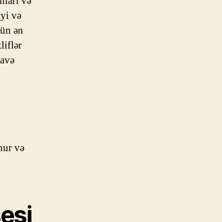
nları və
iyi və
çün ən
liflər
lavə
nur və
esi