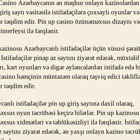
asino Azərbaycanın ən məşhur onlayn kazinolardan b
iriş saytı vasitəsilə istifadəçilərə çoxsaylı oyunlar və
r təqdim edir. Pin up casino özünəməxsus dizaynı və
 interfeysi ilə fərqlənir.
kazinosu Azərbaycanlı istifadəçilər üçün xüsusi şərai
 İstifadəçilər pinap az saytını ziyarət edərək, müxtəlif
ı, kart oyunları və digər əyləncələrdən istifadə edə bi
casino həmçinin müntəzəm olaraq təşviq edici təkliflə
r təqdim edir.
anlı istifadəçilər pin up giriş saytına daxil olaraq,
xsus oyun təcrübəsi keçirə bilərlər. Pin up kazinosu
sus xidmətləri və təhlükəsizliyi ilə fərqlənir. İstifa
z saytını ziyarət edərək, ən yaxşı onlayn kazino təcrü