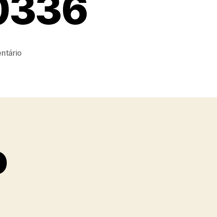
10336
em
ntário
Pin
Up
Casino
–
Azərbaycanda
onlayn
kazino
o
Pin-
Up.10336