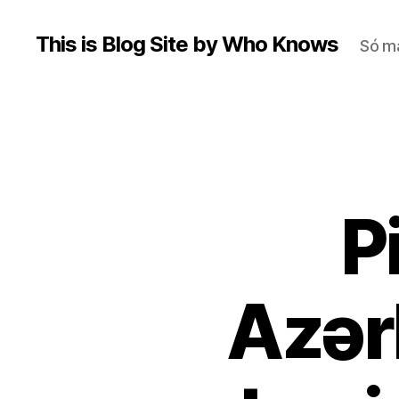
This is Blog Site by Who Knows
Só m
P
Azər