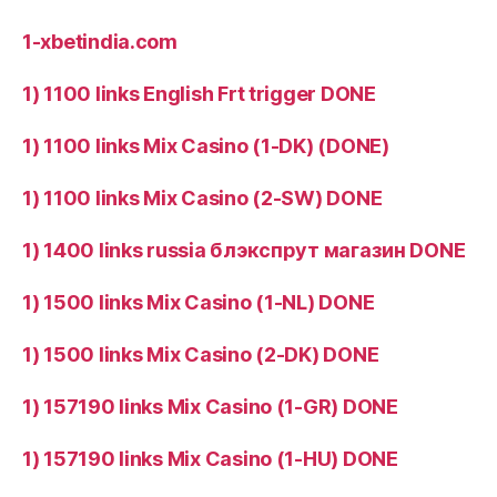
1-xbetindia.com
1) 1100 links English Frt trigger DONE
1) 1100 links Mix Casino (1-DK) (DONE)
1) 1100 links Mix Casino (2-SW) DONE
1) 1400 links russia блэкспрут магазин DONE
1) 1500 links Mix Casino (1-NL) DONE
1) 1500 links Mix Casino (2-DK) DONE
1) 157190 links Mix Casino (1-GR) DONE
1) 157190 links Mix Casino (1-HU) DONE