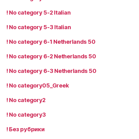
! No category 5-2 Italian
! No category 5-3 Italian
! No category 6-1 Netherlands 50
! No category 6-2 Netherlands 50
! No category 6-3 Netherlands 50
! No category05_Greek
! No category2
! No category3
! Без рубрики