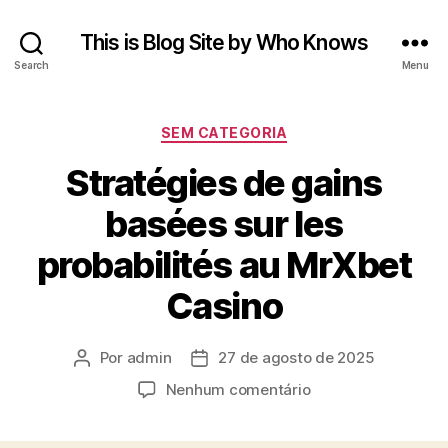
This is Blog Site by Who Knows
Search
Menu
Categorias
SEM CATEGORIA
Stratégies de gains
basées sur les
probabilités au MrXbet
Casino
Por
admin
27 de agosto de 2025
Autor
Data
do
de
em
Nenhum comentário
post
publicação
Stratégies
de