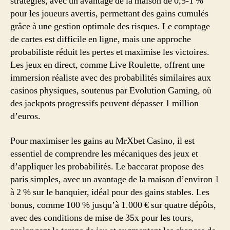
stratégies, avec un avantage de la maison de 0,5-1 %
pour les joueurs avertis, permettant des gains cumulés
grâce à une gestion optimale des risques. Le comptage
de cartes est difficile en ligne, mais une approche
probabiliste réduit les pertes et maximise les victoires.
Les jeux en direct, comme Live Roulette, offrent une
immersion réaliste avec des probabilités similaires aux
casinos physiques, soutenus par Evolution Gaming, où
des jackpots progressifs peuvent dépasser 1 million
d’euros.
Pour maximiser les gains au MrXbet Casino, il est
essentiel de comprendre les mécaniques des jeux et
d’appliquer les probabilités. Le baccarat propose des
paris simples, avec un avantage de la maison d’environ 1
à 2 % sur le banquier, idéal pour des gains stables. Les
bonus, comme 100 % jusqu’à 1.000 € sur quatre dépôts,
avec des conditions de mise de 35x pour les tours,