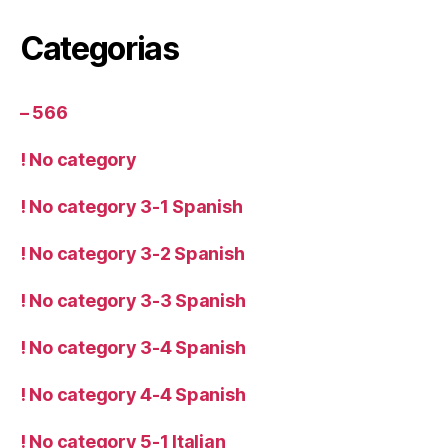
Categorias
– 566
! No category
! No category 3-1 Spanish
! No category 3-2 Spanish
! No category 3-3 Spanish
! No category 3-4 Spanish
! No category 4-4 Spanish
! No category 5-1 Italian