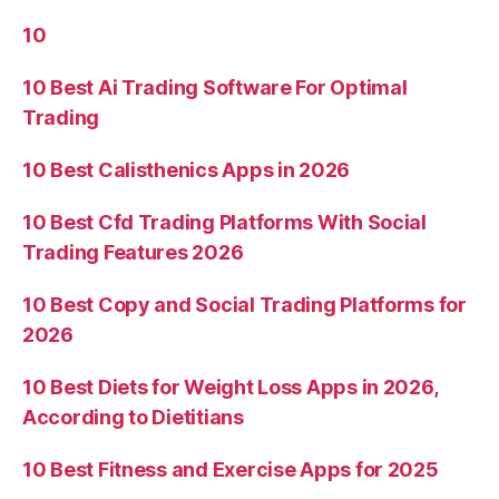
10
10 Best Ai Trading Software For Optimal
Trading
10 Best Calisthenics Apps in 2026
10 Best Cfd Trading Platforms With Social
Trading Features 2026
10 Best Copy and Social Trading Platforms for
2026
10 Best Diets for Weight Loss Apps in 2026,
According to Dietitians
10 Best Fitness and Exercise Apps for 2025