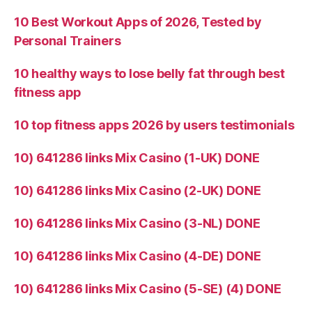
10 Best Workout Apps of 2026, Tested by
Personal Trainers
10 healthy ways to lose belly fat through best
fitness app
10 top fitness apps 2026 by users testimonials
10) 641286 links Mix Casino (1-UK) DONE
10) 641286 links Mix Casino (2-UK) DONE
10) 641286 links Mix Casino (3-NL) DONE
10) 641286 links Mix Casino (4-DE) DONE
10) 641286 links Mix Casino (5-SE) (4) DONE