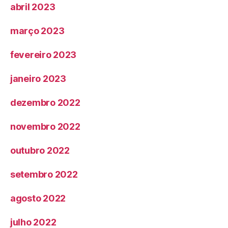
abril 2023
março 2023
fevereiro 2023
janeiro 2023
dezembro 2022
novembro 2022
outubro 2022
setembro 2022
agosto 2022
julho 2022