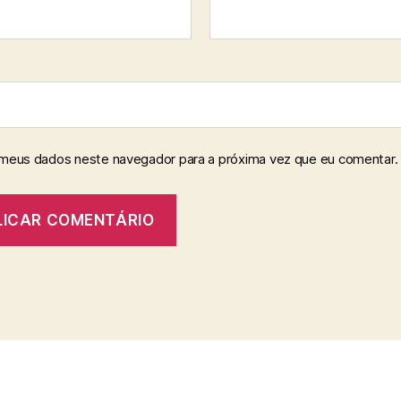
 meus dados neste navegador para a próxima vez que eu comentar.