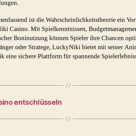
lungen.
nfassend ist die Wahrscheinlichkeitstheorie ein Vor
ki Casino. Mit Spielkenntnissen, Budgetmanageme
ischer Boninutzung können Spieler ihre Chancen opti
nger oder Stratege, LuckyNiki bietet mit seiner Ani
k eine sichere Plattform für spannende Spielerlebnis
sino entschlüsseln