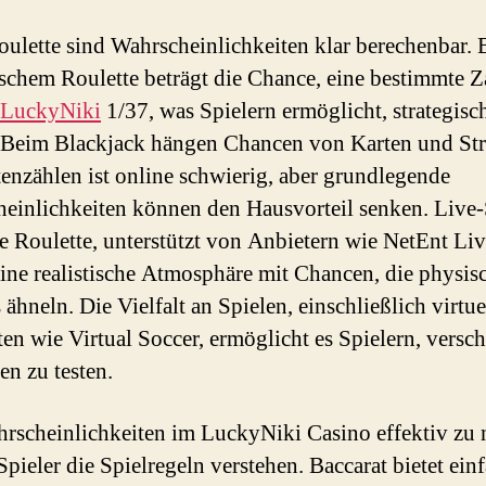
ulette sind Wahrscheinlichkeiten klar berechenbar. 
schem Roulette beträgt die Chance, eine bestimmte Z
LuckyNiki
1/37, was Spielern ermöglicht, strategisc
 Beim Blackjack hängen Chancen von Karten und Str
tenzählen ist online schwierig, aber grundlegende
einlichkeiten können den Hausvorteil senken. Live-
e Roulette, unterstützt von Anbietern wie NetEnt Liv
eine realistische Atmosphäre mit Chancen, die physis
ähneln. Die Vielfalt an Spielen, einschließlich virtue
ten wie Virtual Soccer, ermöglicht es Spielern, versc
en zu testen.
scheinlichkeiten im LuckyNiki Casino effektiv zu 
Spieler die Spielregeln verstehen. Baccarat bietet ein