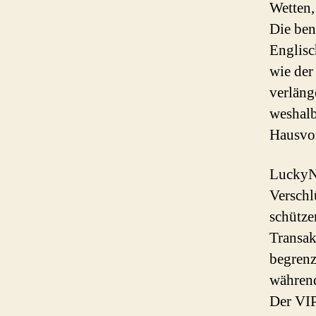
Wetten,
Die ben
Englisc
wie der
verläng
weshalb
Hausvor
LuckyNi
Verschl
schütze
Transak
begrenz
während
Der VIP