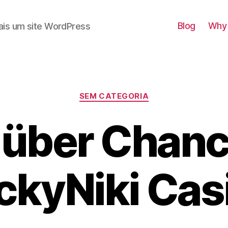
Blog
Why 
ais um site WordPress
Categorias
SEM CATEGORIA
 über Chan
ckyNiki Cas