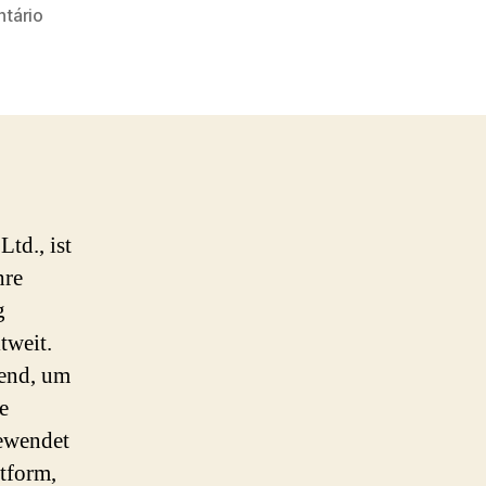
em
tário
Alles
über
Chancen
im
LuckyNiki
Casino
td., ist
hre
g
tweit.
dend, um
e
ewendet
tform,