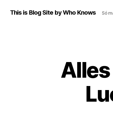
This is Blog Site by Who Knows
Só m
Alles
Lu