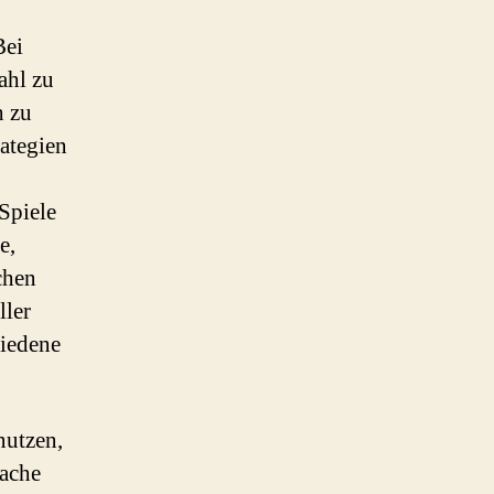
Bei
ahl zu
h zu
ategien
Spiele
e,
chen
ller
hiedene
nutzen,
fache