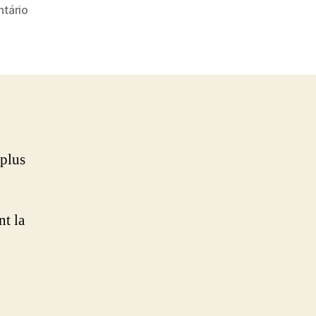
em
tário
Critique
neutre
et
factuelle
de
AllySpin
 plus
nt la