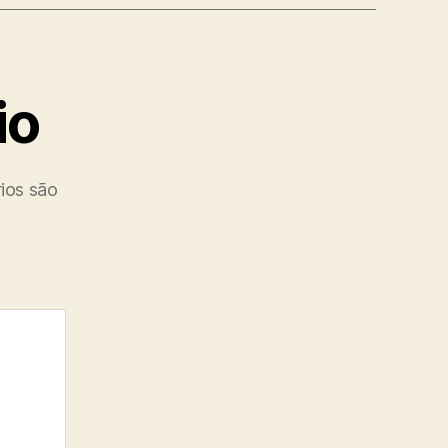
io
ios são