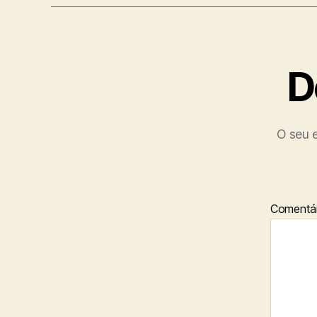
D
O seu e
Comentár