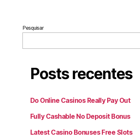
Pesquisar
Posts recentes
Do Online Casinos Really Pay Out
Fully Cashable No Deposit Bonus
Latest Casino Bonuses Free Slots