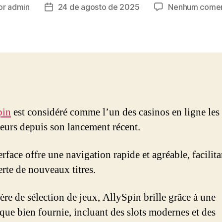
or
admin
24 de agosto de 2025
Nenhum comen
or
Data
de
t
publicação
pin
est considéré comme l’un des casinos en ligne les
eurs depuis son lancement récent.
rface offre une navigation rapide et agréable, facilita
rte de nouveaux titres.
ère de sélection de jeux, AllySpin brille grâce à une
que bien fournie, incluant des slots modernes et des