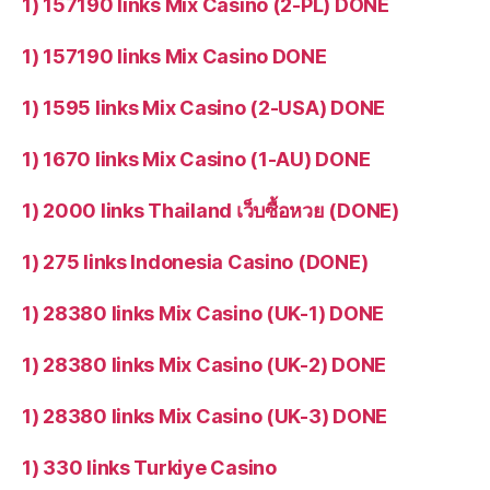
1) 157190 links Mix Casino (2-PL) DONE
1) 157190 links Mix Casino DONE
1) 1595 links Mix Casino (2-USA) DONE
1) 1670 links Mix Casino (1-AU) DONE
1) 2000 links Thailand เว็บซื้อหวย (DONE)
1) 275 links Indonesia Casino (DONE)
1) 28380 links Mix Casino (UK-1) DONE
1) 28380 links Mix Casino (UK-2) DONE
1) 28380 links Mix Casino (UK-3) DONE
1) 330 links Turkiye Casino