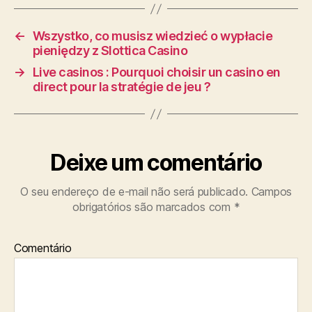
←
Wszystko, co musisz wiedzieć o wypłacie
pieniędzy z Slottica Casino
→
Live casinos : Pourquoi choisir un casino en
direct pour la stratégie de jeu ?
Deixe um comentário
O seu endereço de e-mail não será publicado.
Campos
obrigatórios são marcados com
*
Comentário