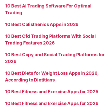
10 Best Ai Trading Software For Optimal
Trading
10 Best Calisthenics Apps in 2026
10 Best Cfd Trading Platforms With Social
Trading Features 2026
10 Best Copy and Social Trading Platforms for
2026
10 Best Diets for Weight Loss Apps in 2026,
According to Dietitians
10 Best Fitness and Exercise Apps for 2025
10 Best Fitness and Exercise Apps for 2026