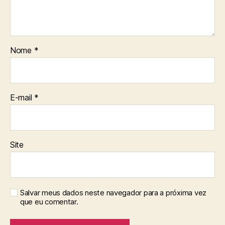
Nome
*
E-mail
*
Site
Salvar meus dados neste navegador para a próxima vez
que eu comentar.