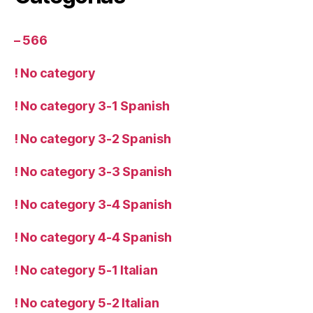
– 566
! No category
! No category 3-1 Spanish
! No category 3-2 Spanish
! No category 3-3 Spanish
! No category 3-4 Spanish
! No category 4-4 Spanish
! No category 5-1 Italian
! No category 5-2 Italian