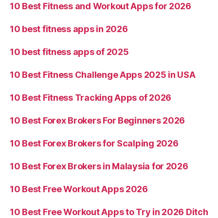
10 Best Fitness and Workout Apps for 2026
10 best fitness apps in 2026
10 best fitness apps of 2025
10 Best Fitness Challenge Apps 2025 in USA
10 Best Fitness Tracking Apps of 2026
10 Best Forex Brokers For Beginners 2026
10 Best Forex Brokers for Scalping 2026
10 Best Forex Brokers in Malaysia for 2026
10 Best Free Workout Apps 2026
10 Best Free Workout Apps to Try in 2026 Ditch