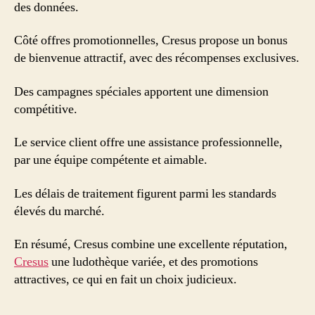
des données.
Côté offres promotionnelles, Cresus propose un bonus
de bienvenue attractif, avec des récompenses exclusives.
Des campagnes spéciales apportent une dimension
compétitive.
Le service client offre une assistance professionnelle,
par une équipe compétente et aimable.
Les délais de traitement figurent parmi les standards
élevés du marché.
En résumé, Cresus combine une excellente réputation,
Cresus
une ludothèque variée, et des promotions
attractives, ce qui en fait un choix judicieux.