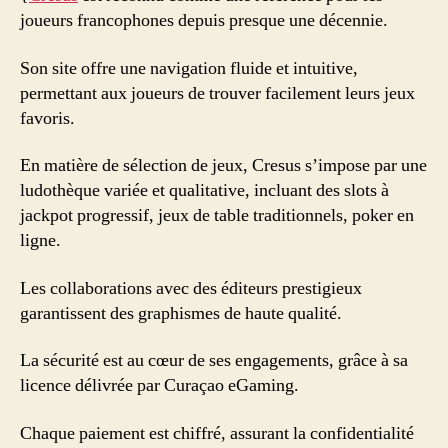
joueurs francophones depuis presque une décennie.
Son site offre une navigation fluide et intuitive,
permettant aux joueurs de trouver facilement leurs jeux
favoris.
En matière de sélection de jeux, Cresus s’impose par une
ludothèque variée et qualitative, incluant des slots à
jackpot progressif, jeux de table traditionnels, poker en
ligne.
Les collaborations avec des éditeurs prestigieux
garantissent des graphismes de haute qualité.
La sécurité est au cœur de ses engagements, grâce à sa
licence délivrée par Curaçao eGaming.
Chaque paiement est chiffré, assurant la confidentialité