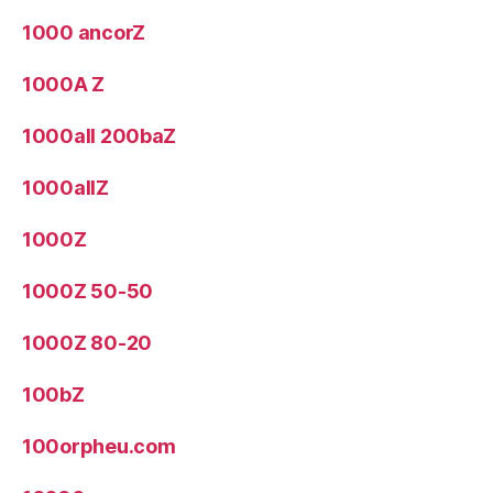
1000 ancorZ
1000A Z
1000all 200baZ
1000allZ
1000Z
1000Z 50-50
1000Z 80-20
100bZ
100orpheu.com