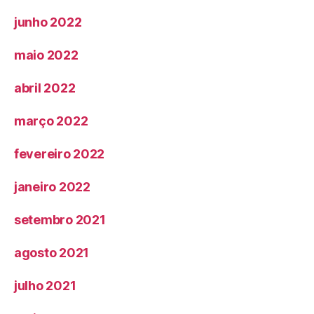
junho 2022
maio 2022
abril 2022
março 2022
fevereiro 2022
janeiro 2022
setembro 2021
agosto 2021
julho 2021