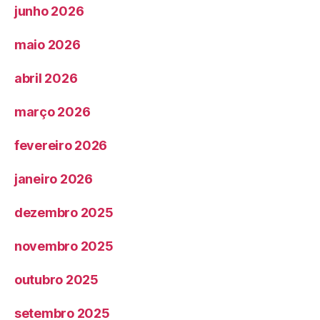
junho 2026
maio 2026
abril 2026
março 2026
fevereiro 2026
janeiro 2026
dezembro 2025
novembro 2025
outubro 2025
setembro 2025