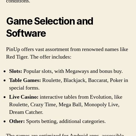
conditions.
R
e
Game Selection and
v
Software
i
PinUp offers vast assortment from renowned names like
e
Red Tiger. The offer includes:
w
Slots:
Popular slots, with Megaways and bonus buy.
Table Games:
Roulette, Blackjack, Baccarat, Poker in
special forms.
Live Casino:
interactive tables from Evolution, like
Roulette, Crazy Time, Mega Ball, Monopoly Live,
Dream Catcher.
Other:
Sports betting, additional categories.
The games are optimized for Android apps, accessible