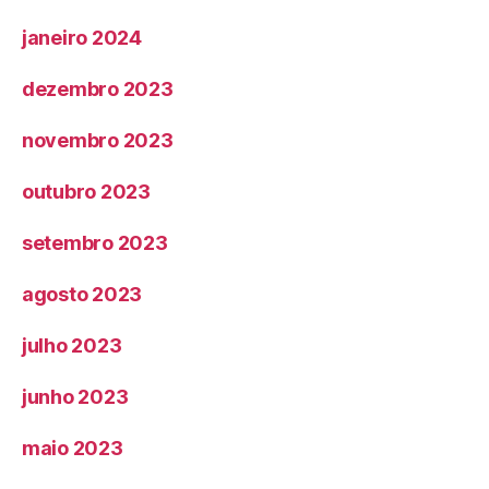
janeiro 2024
dezembro 2023
novembro 2023
outubro 2023
setembro 2023
agosto 2023
julho 2023
junho 2023
maio 2023