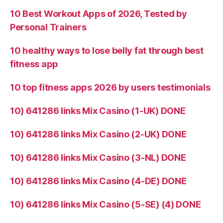
10 Best Workout Apps of 2026, Tested by
Personal Trainers
10 healthy ways to lose belly fat through best
fitness app
10 top fitness apps 2026 by users testimonials
10) 641286 links Mix Casino (1-UK) DONE
10) 641286 links Mix Casino (2-UK) DONE
10) 641286 links Mix Casino (3-NL) DONE
10) 641286 links Mix Casino (4-DE) DONE
10) 641286 links Mix Casino (5-SE) (4) DONE