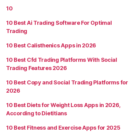
10
10 Best Ai Trading Software For Optimal
Trading
10 Best Calisthenics Apps in 2026
10 Best Cfd Trading Platforms With Social
Trading Features 2026
10 Best Copy and Social Trading Platforms for
2026
10 Best Diets for Weight Loss Apps in 2026,
According to Dietitians
10 Best Fitness and Exercise Apps for 2025