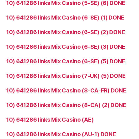
10) 641286 links Mix Casino (5-SE) (6) DONE
10) 641286 links Mix Casino (6-SE) (1) DONE
10) 641286 links Mix Casino (6-SE) (2) DONE
10) 641286 links Mix Casino (6-SE) (3) DONE
10) 641286 links Mix Casino (6-SE) (5) DONE
10) 641286 links Mix Casino (7-UK) (5) DONE
10) 641286 links Mix Casino (8-CA-FR) DONE
10) 641286 links Mix Casino (8-CA) (2) DONE
10) 641286 links Mix Casino (AE)
10) 641286 links Mix Casino (AU-1) DONE