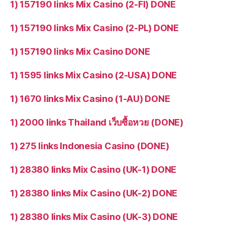
1) 157190 links Mix Casino (2-FI) DONE
1) 157190 links Mix Casino (2-PL) DONE
1) 157190 links Mix Casino DONE
1) 1595 links Mix Casino (2-USA) DONE
1) 1670 links Mix Casino (1-AU) DONE
1) 2000 links Thailand เว็บซื้อหวย (DONE)
1) 275 links Indonesia Casino (DONE)
1) 28380 links Mix Casino (UK-1) DONE
1) 28380 links Mix Casino (UK-2) DONE
1) 28380 links Mix Casino (UK-3) DONE