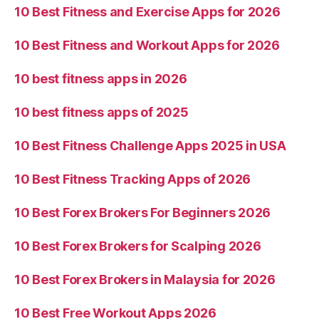
10 Best Fitness and Exercise Apps for 2026
10 Best Fitness and Workout Apps for 2026
10 best fitness apps in 2026
10 best fitness apps of 2025
10 Best Fitness Challenge Apps 2025 in USA
10 Best Fitness Tracking Apps of 2026
10 Best Forex Brokers For Beginners 2026
10 Best Forex Brokers for Scalping 2026
10 Best Forex Brokers in Malaysia for 2026
10 Best Free Workout Apps 2026