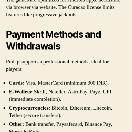
via browser via website. The Curacao license limits
features like progressive jackpots.
Payment Methods and
Withdrawals
PinUp supports a professional methods, ideal for
players:
Cards:
Visa, MasterCard (minimum 300 INR).
E-Wallets:
Skrill, Neteller, AstroPay, Payz, UPI
(immediate completion).
Cryptocurrencies:
Bitcoin, Ethereum, Litecoin,
Tether (secure transfers).
Other:
Bank transfer, Paysafecard, Binance Pay,
Mercado Pago.