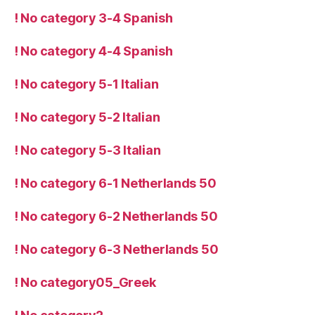
! No category 3-4 Spanish
! No category 4-4 Spanish
! No category 5-1 Italian
! No category 5-2 Italian
! No category 5-3 Italian
! No category 6-1 Netherlands 50
! No category 6-2 Netherlands 50
! No category 6-3 Netherlands 50
! No category05_Greek