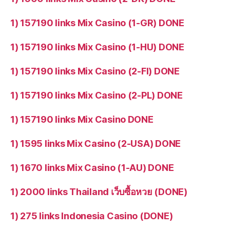
1) 157190 links Mix Casino (1-GR) DONE
1) 157190 links Mix Casino (1-HU) DONE
1) 157190 links Mix Casino (2-FI) DONE
1) 157190 links Mix Casino (2-PL) DONE
1) 157190 links Mix Casino DONE
1) 1595 links Mix Casino (2-USA) DONE
1) 1670 links Mix Casino (1-AU) DONE
1) 2000 links Thailand เว็บซื้อหวย (DONE)
1) 275 links Indonesia Casino (DONE)