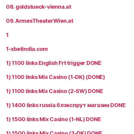
08. goldstueck-vienna.at
09. ArmesTheaterWien.at
1
1-xbetindia.com
1) 1100 links English Frt trigger DONE
1) 1100 links Mix Casino (1-DK) (DONE)
1) 1100 links Mix Casino (2-SW) DONE
1) 1400 links russia блэкспрут магазин DONE
1) 1500 links Mix Casino (1-NL) DONE
1) 1500 links Mix Casino (2-DK) DONE