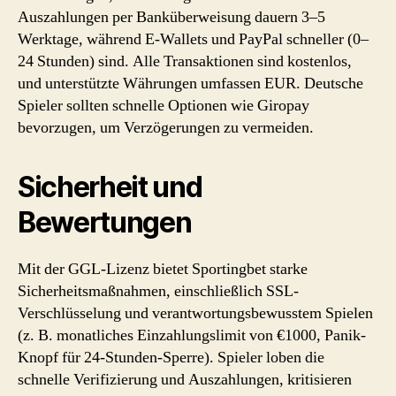
Auszahlungen per Banküberweisung dauern 3–5
Werktage, während E-Wallets und PayPal schneller (0–
24 Stunden) sind. Alle Transaktionen sind kostenlos,
und unterstützte Währungen umfassen EUR. Deutsche
Spieler sollten schnelle Optionen wie Giropay
bevorzugen, um Verzögerungen zu vermeiden.
Sicherheit und
Bewertungen
Mit der GGL-Lizenz bietet Sportingbet starke
Sicherheitsmaßnahmen, einschließlich SSL-
Verschlüsselung und verantwortungsbewusstem Spielen
(z. B. monatliches Einzahlungslimit von €1000, Panik-
Knopf für 24-Stunden-Sperre). Spieler loben die
schnelle Verifizierung und Auszahlungen, kritisieren