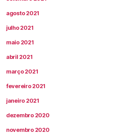
agosto 2021
julho 2021
maio 2021
abril 2021
março 2021
fevereiro 2021
janeiro 2021
dezembro 2020
novembro 2020