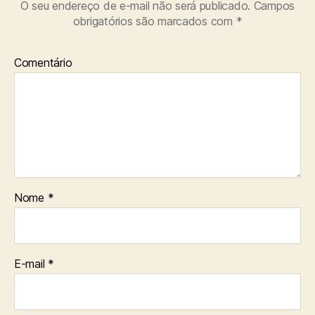
O seu endereço de e-mail não será publicado.
Campos
obrigatórios são marcados com
*
Comentário
Nome
*
E-mail
*