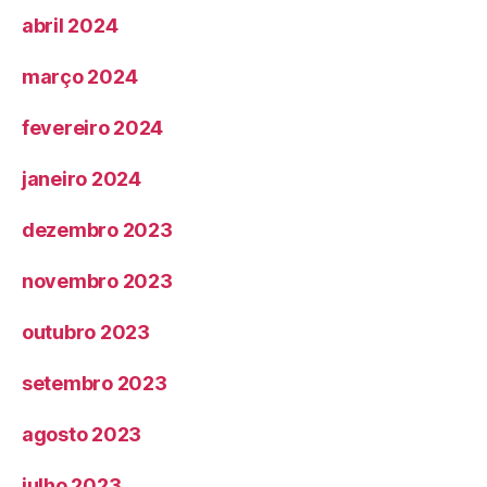
abril 2024
março 2024
fevereiro 2024
janeiro 2024
dezembro 2023
novembro 2023
outubro 2023
setembro 2023
agosto 2023
julho 2023