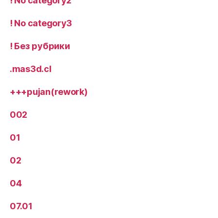
! No category2
! No category3
! Без рубрики
.mas3d.cl
+++pujan(rework)
002
01
02
04
07.01