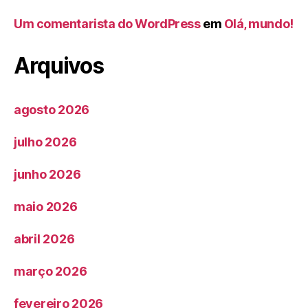
Um comentarista do WordPress
em
Olá, mundo!
Arquivos
agosto 2026
julho 2026
junho 2026
maio 2026
abril 2026
março 2026
fevereiro 2026