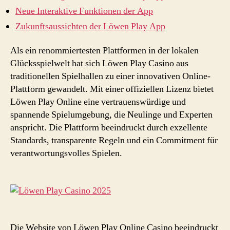
Neue Interaktive Funktionen der App
Zukunftsaussichten der Löwen Play App
Als ein renommiertesten Plattformen in der lokalen
Glücksspielwelt hat sich Löwen Play Casino aus
traditionellen Spielhallen zu einer innovativen Online-
Plattform gewandelt. Mit einer offiziellen Lizenz bietet
Löwen Play Online eine vertrauenswürdige und
spannende Spielumgebung, die Neulinge und Experten
anspricht. Die Plattform beeindruckt durch exzellente
Standards, transparente Regeln und ein Commitment für
verantwortungsvolles Spielen.
Die Website von Löwen Play Online Casino beeindruckt