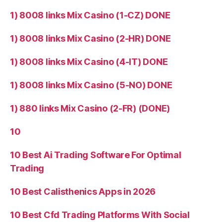
1) 8008 links Mix Casino (1-CZ) DONE
1) 8008 links Mix Casino (2-HR) DONE
1) 8008 links Mix Casino (4-IT) DONE
1) 8008 links Mix Casino (5-NO) DONE
1) 880 links Mix Casino (2-FR) (DONE)
10
10 Best Ai Trading Software For Optimal
Trading
10 Best Calisthenics Apps in 2026
10 Best Cfd Trading Platforms With Social