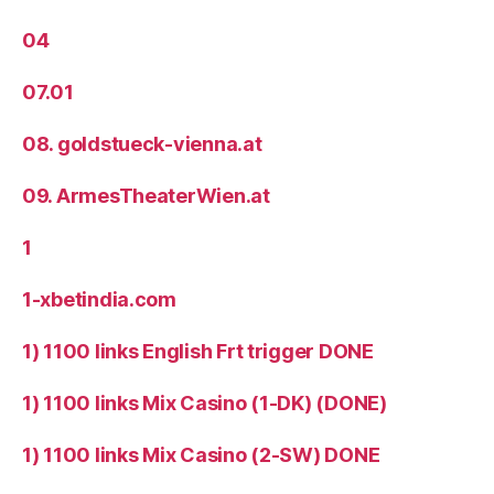
04
07.01
08. goldstueck-vienna.at
09. ArmesTheaterWien.at
1
1-xbetindia.com
1) 1100 links English Frt trigger DONE
1) 1100 links Mix Casino (1-DK) (DONE)
1) 1100 links Mix Casino (2-SW) DONE