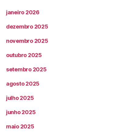
janeiro 2026
dezembro 2025
novembro 2025
outubro 2025
setembro 2025
agosto 2025
julho 2025
junho 2025
maio 2025