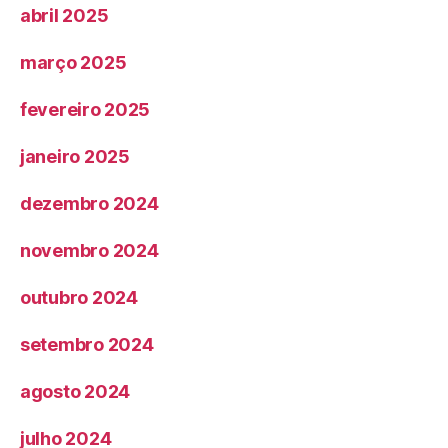
abril 2025
março 2025
fevereiro 2025
janeiro 2025
dezembro 2024
novembro 2024
outubro 2024
setembro 2024
agosto 2024
julho 2024