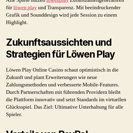
Alle Spiele nutzen
löwenplay
Zufallszahlengeneratoren
für
löwen play
und Transparenz. Mit beeindruckender
Grafik und Sounddesign wird jede Session zu einem
Highlight.
Zukunftsaussichten und
Strategien für Löwen Play
Löwen Play Online Casino schaut optimistisch in die
Zukunft und plant Erweiterungen wie neue
Zahlungsmethoden und verbesserte Mobile-Features.
Durch Partnerschaften mit führenden Providern bleibt
die Plattform innovativ und setzt Standards im virtuellen
Glücksspiel. Das Ziel: Ultimative Unterhaltung für alle
Spieler.