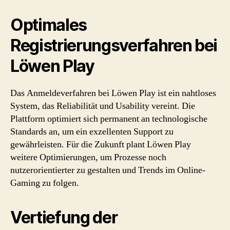
Optimales
Registrierungsverfahren bei
Löwen Play
Das Anmeldeverfahren bei Löwen Play ist ein nahtloses
System, das Reliabilität und Usability vereint. Die
Plattform optimiert sich permanent an technologische
Standards an, um ein exzellenten Support zu
gewährleisten. Für die Zukunft plant Löwen Play
weitere Optimierungen, um Prozesse noch
nutzerorientierter zu gestalten und Trends im Online-
Gaming zu folgen.
Vertiefung der