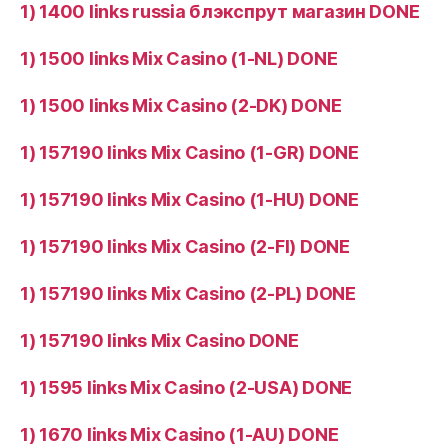
1) 1400 links russia блэкспрут магазин DONE
1) 1500 links Mix Casino (1-NL) DONE
1) 1500 links Mix Casino (2-DK) DONE
1) 157190 links Mix Casino (1-GR) DONE
1) 157190 links Mix Casino (1-HU) DONE
1) 157190 links Mix Casino (2-FI) DONE
1) 157190 links Mix Casino (2-PL) DONE
1) 157190 links Mix Casino DONE
1) 1595 links Mix Casino (2-USA) DONE
1) 1670 links Mix Casino (1-AU) DONE