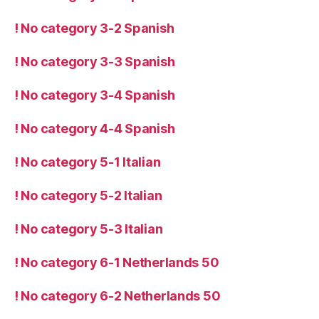
! No category 3-2 Spanish
! No category 3-3 Spanish
! No category 3-4 Spanish
! No category 4-4 Spanish
! No category 5-1 Italian
! No category 5-2 Italian
! No category 5-3 Italian
! No category 6-1 Netherlands 50
! No category 6-2 Netherlands 50