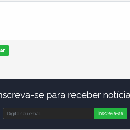
iar
nscreva-se para receber notíci
Inscreva-se