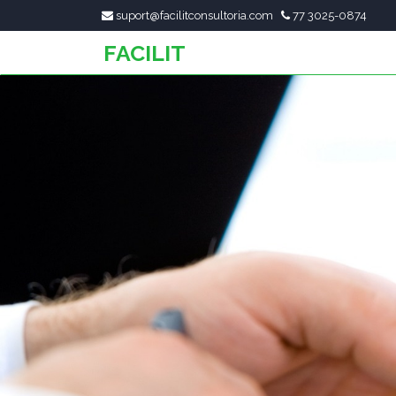
suport@facilitconsultoria.com
77 3025-0874
FACILIT