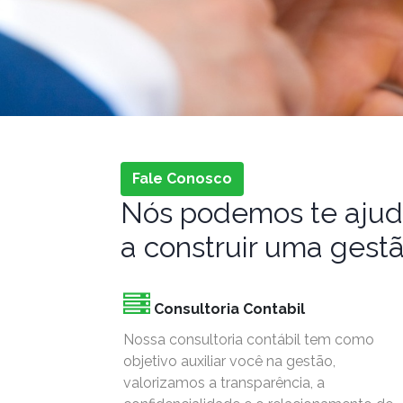
Fale Conosco
Nós podemos te ajud
a construir uma gest
Consultoria Contabil
Nossa consultoria contábil tem como
objetivo auxiliar você na gestão,
valorizamos a transparência, a